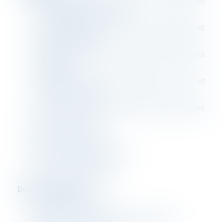
Communications, commerce, services et
marketing électroniques
Externalisation, réseaux, cloud computing et
contrats associés
Médias, publicité et protection des créations
originales
Production musicale, spectacles vivants et
contrats associés
Production audiovisuelle et contrats associés
Cybercriminalité
Identité numérique
Internet des objets (I.O.T)
Preuve informatique
Droit des sociétés
Création de société
Rédaction des contrats opérationnels