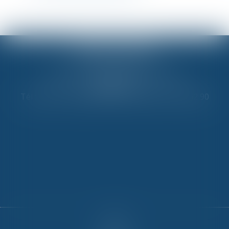
NOVA JURIS
84, rue du Faubourg Saint-Honoré
75008 Paris
Tél : 33 (0) 1 42 65 29 06 - Fax : 33 (0) 9 72 45 62 90
Articles
Accueil