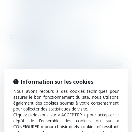
Fusions et acquisitions
Levée de fonds
Droit des procédures collectives
Droit du travail
Relations individuelles de travail
Relations collectives de travail
Accompagnement stratégique des dirigeants
Gestion et protection des données
personnelles
Information sur les cookies
Informatique et Libertés
Nous avons recours à des cookies techniques pour
assurer le bon fonctionnement du site, nous utilisons
Règlement sur la protection des données
également des cookies soumis à votre consentement
CIL-DPO
pour collecter des statistiques de visite.
Cliquez ci-dessous sur « ACCEPTER » pour accepter le
Audit de conformité
dépôt de l'ensemble des cookies ou sur «
CONFIGURER » pour choisir quels cookies nécessitant
Droit commercial