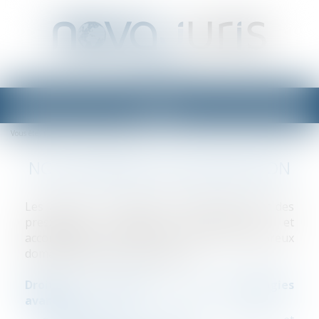
Ouvrir
le
Vous êtes ici :
Domaines d'intervention
menu
NOS DOMAINES D'INTERVENTION
Les avocats du cabinet NOVA-JURIS offrent des
prestations juridiques transversales, et
accompagnent leurs clients dans de nombreux
domaines du droit, notamment :
Droit du numérique et des technologies
avancées