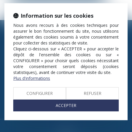
Information sur les cookies
NOVA JURIS
Nous avons recours à des cookies techniques pour
assurer le bon fonctionnement du site, nous utilisons
également des cookies soumis à votre consentement
84, rue du Faubourg Saint-Honoré
pour collecter des statistiques de visite.
75008 Paris
Cliquez ci-dessous sur « ACCEPTER » pour accepter le
dépôt de l'ensemble des cookies ou sur «
Tél : 33 (0) 1 42 65 29 06 - Fax : 33 (0) 9 72 45 62 90
CONFIGURER » pour choisir quels cookies nécessitant
votre consentement seront déposés (cookies
statistiques), avant de continuer votre visite du site.
Plus d'informations
CONFIGURER
REFUSER
ACCEPTER
Articles
Accueil