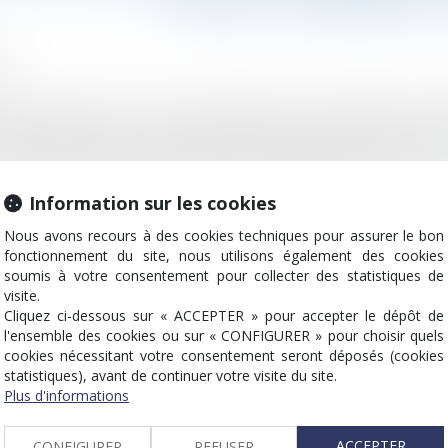
2
.com
tissement chinois Tencent va déposer un ensemble de prop
 communications, une branche des Nations unies, se joint au
nt chinois qui a pourtant banni les cryptomonnaies en 202
Information sur les cookies
Nous avons recours à des cookies techniques pour assurer le bon
fonctionnement du site, nous utilisons également des cookies
soumis à votre consentement pour collecter des statistiques de
visite.
Cliquez ci-dessous sur « ACCEPTER » pour accepter le dépôt de
l'ensemble des cookies ou sur « CONFIGURER » pour choisir quels
age des enfants youtubeurs
cookies nécessitant votre consentement seront déposés (cookies
n d’euros à l’encontre de la société DEDALUS BIOLOGIE
statistiques), avant de continuer votre visite du site.
Plus d'informations
ésormais en open data
ACCEPTER
CONFIGURER
REFUSER